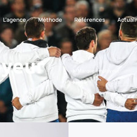
L’agence
Méthode
Références
Actuali
yeur
Marque employeur
RSE