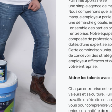
Full Time Sports ne se lim
une simple agence de mar
Nous comprenons que la 
marque employeur par le 
une démarche globale, i
l’ensemble des parties p
l’entreprise. Notre équip
composée de professionn
dotés d’une expertise ap
Cette combinaison uniq
de concevoir des straté
employeur efficaces et 
votre entreprise.
Attirer les talents avec 
Chaque entreprise est u
valeurs et sa culture. Ful
travaille en étroite colla
vous pour comprendre vo
enjeux en matière de re