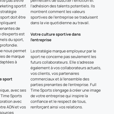
ite pas à être
permettent de susciter l’émotion et
keting sportif.
l’adhésion des talents potentiels. Ils
stratégie
montrent comment les valeurs
sport doit être
sportives de l’entreprise se traduisent
mpliquant
dans la vie quotidienne au travail.
renantes de
e d’experts est
Votre culture sportive dans
els du sport,
l’entreprise
profondie.
ue nous permet
La stratégie marque employeur par le
gies de marque
sport ne concerne pas seulement les
adaptées à
futurs collaborateurs. Elle s’adresse
également à vos collaborateurs actuels,
vos clients, vos partenaires
le sport
commerciaux et à l’ensemble des
parties prenantes de l’entreprise. Full
nique, avec ses
Time Sports s’engage à créer une image
l Time Sports
de votre entreprise qui inspire la
boration avec
confiance et le respect de tous,
tre ADN et vos
renforçant ainsi vos relations.
ssources